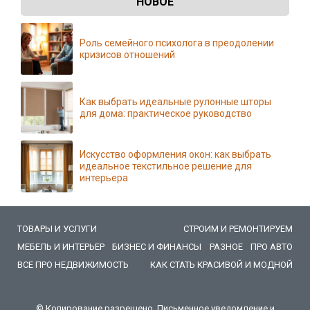
НОВОЕ
Роль семейного психолога в преодолении
кризисов отношений
Как выбрать идеальные рулонные шторы
для дома: практическое руководство
Искусство оформления окон: как выбрать
идеальное текстильное решение для
интерьера
ТОВАРЫ И УСЛУГИ
СТРОИМ И РЕМОНТИРУЕМ
МЕБЕЛЬ И ИНТЕРЬЕР
БИЗНЕС И ФИНАНСЫ
РАЗНОЕ
ПРО АВТО
ВСЕ ПРО НЕДВИЖИМОСТЬ
КАК СТАТЬ КРАСИВОЙ И МОДНОЙ
© Копирование разрешено. Письменное уведомление и